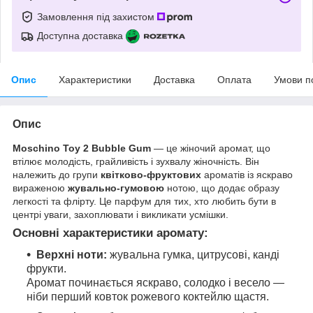
Замовлення під захистом
Доступна доставка
Опис
Характеристики
Доставка
Оплата
Умови п
Опис
Moschino Toy 2 Bubble Gum
— це жіночий аромат, що
втілює молодість, грайливість і зухвалу жіночність. Він
належить до групи
квітково-фруктових
ароматів із яскраво
вираженою
жувально-гумовою
нотою, що додає образу
легкості та флірту. Це парфум для тих, хто любить бути в
центрі уваги, захоплювати і викликати усмішки.
Основні характеристики аромату:
Верхні ноти:
жувальна гумка, цитрусові, канді
фрукти.
Аромат починається яскраво, солодко і весело —
ніби перший ковток рожевого коктейлю щастя.