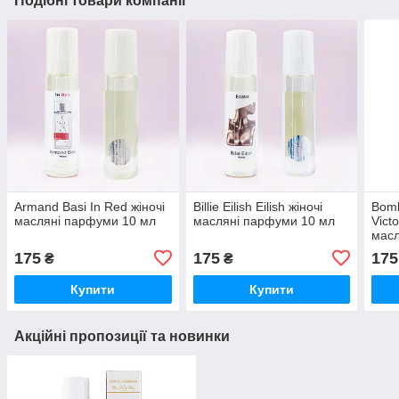
Подібні товари компанії
Armand Basi In Red жіночі
Billie Eilish Eilish жіночі
Bomb
масляні парфуми 10 мл
масляні парфуми 10 мл
Victo
масл
175
175
175
₴
₴
Купити
Купити
Акційні пропозиції та новинки