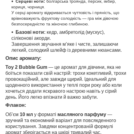
Серцеві ноти:
болгарська троянда, персик, імбир,
кориця, чорниця.
У серці аромату відкривається чуттєвість і пряність, що
врівноважують фруктову солодкість — гра між дівочою
безпосередністю та жіночою глибиною.
Базові ноти:
кедр, амбретолід (мускус),
сіліконові акорди.
Завершення звучання м’яке і чисте, залишаючи
легкий, солодкий шлейф із деревними нюансами.
Опис аромату:
Toy 2 Bubble Gum
— це аромат для дівчини, яка не
боїться показати свій настрій: трохи кокетливий, трохи
провокаційний, але завжди щирий. Ідеальний для
щоденного використання у теплі пори року або коли
хочеться додати яскравого настрою навіть у сірий
день. Його легко впізнати й важко забути.
Флакон:
Об’єм
10 мл
у форматі
масляного парфуму
—
зручний та економний варіант для повсякденного
користування. Завдяки концентрованій формулі
аромат зберігається на шкірі тривалий час,