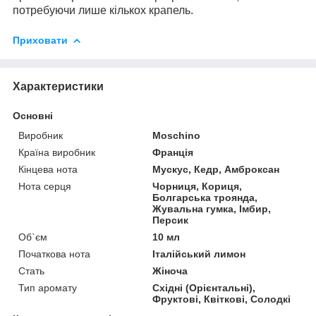
потребуючи лише кількох крапель.
Приховати
Характеристики
Основні
Виробник
Moschino
Країна виробник
Франція
Кінцева нота
Мускус, Кедр, Амброксан
Нота серця
Чорниця, Кориця,
Болгарська троянда,
Жувальна гумка, Імбир,
Персик
Об`єм
10 мл
Початкова нота
Італійський лимон
Стать
Жіноча
Тип аромату
Східні (Орієнтальні),
Фруктові, Квіткові, Солодкі