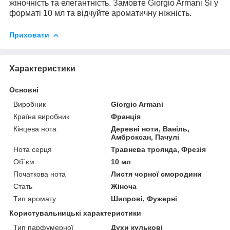
жіночність та елегантність. Замовте Giorgio Armani Si у
форматі 10 мл та відчуйте ароматичну ніжність.
Приховати
Характеристики
Основні
Виробник
Giorgio Armani
Країна виробник
Франція
Кінцева нота
Деревні ноти, Ваніль,
Амброксан, Пачулі
Нота серця
Травнева троянда, Фрезія
Об`єм
10 мл
Початкова нота
Листя чорної смородини
Стать
Жіноча
Тип аромату
Шипрові, Фужерні
Користувальницькі характеристики
Тип парфумерної
Духи кулькові