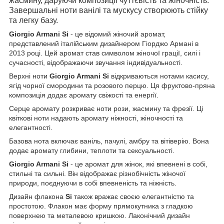
жасмину, даруючи композиції чуттєвість та жіночність.
Завершальні ноти ванілі та мускусу створюють стійку
та легку базу.
Giorgio Armani Si
- це відомий жіночий аромат,
представлений італійським дизайнером Гіорджо Армані в
2013 році. Цей аромат став символом жіночої грації, силі і
сучасності, відображаючи звучання індивідуальності.
Верхні ноти
Giorgio Armani Si
відкриваються нотами касису,
ягід чорної смородини та розового перцю. Ця фруктово-пряна
композиція додає аромату свіжості та енергії.
Серце аромату розкриває ноти рози, жасмину та фрезії. Ці
квіткові ноти надають аромату ніжності, жіночності та
елегантності.
Базова нота включає ваніль, пачулі, амбру та вітіверію. Вона
додає аромату глибини, теплоти та сексуальності.
Giorgio Armani Si
- це аромат для жінок, які впевнені в собі,
стильні та сильні. Він відображає різнобічність жіночої
природи, поєднуючи в собі впевненість та ніжність.
Дизайн флакона
Si
також вражає своєю елегантністю та
простотою. Флакон має форму прямокутника з гладкою
поверхнею та металевою кришкою. Лаконічний дизайн