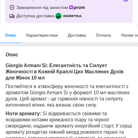
Замовлення під захистом
Доступна доставка
Опис
Характеристики
Доставка
Оплата
Умови п
Опис
Giorgio Armani Si: Елегантність та Силует
Жіночності в Кожній Краплі Цих Масляних Духів
для Жінок 10 мл
Поглибтеся в атмосферу жіночності та елегантності з
ароматом Giorgio Armani Si у форматі 10 мл масляних
духів. Цей аромат - це гармонія ніжності та силуету
витонченої жінки, яка визнає свою силу.
Ноти аромату:
Si відкривається свіжими та
яскравими нотами крижаного піару та чорної
смородини, надаючи аромату енергійний старт. У серці
аромату розцвітає ніжний акорд рожевого герані та