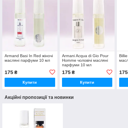
Armand Basi In Red жіночі
Armani Acqua di Gio Pour
Billi
масляні парфуми 10 мл
Homme чоловічі масляні
масл
парфуми 10 мл
175
175
175
₴
₴
Купити
Купити
Акційні пропозиції та новинки