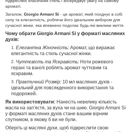
підкреслює класичний стиль і зосереджує увагу на самому
ароматі.
Загалом,
Giorgio Armani Si
- це аромат, який поєднує в собі
силу та елегантність, роблячи його ідеальним вибором для
сучасної жінки, яка впевнено подолає будь-які виклики життя.
Чому обрати Giorgio Armani Si у форматі масляних
духів:
Елегантна Жіночність:
Аромат, що виражає
елегантність та стиль сучасної жінки.
Чуттєвість та Яскравість:
Ноти рожевого
герані та ванілі роблять аромат чуттєвим та
яскравим.
Практичний Розмір:
10 мл масляних духів -
ідеальний для повсякденного використання та
подорожей.
Як використовувати:
Нанесіть невелику кількість
масла на зап'ястя, за вуха чи на шию. Giorgio Armani Si
у форматі масляних духів стане вашим вірним
спутником, в якому б ви не були.
Оберіть ці масляні духи, щоб підкреслити свою