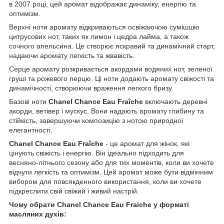
в 2007 році, цей аромат відображає динаміку, енергію та
оптимізм.
Верхні ноти аромату відкриваються освіжаючою сумішшю
цитрусових нот, таких як лимон і цедра лайма, а також
сочного апельсина. Це створює яскравий та динамічний старт,
надаючи аромату легкість та жвавість.
Серце аромату розкривається акордами водяних нот, зеленої
груші та рожевого перцю. Ці ноти додають аромату свіжості та
динамічності, створюючи враження легкого бризу.
Базові ноти
Chanel Chance Eau Fraîche
включають деревні
акорди, ветівер і мускус. Вони надають аромату глибину та
стійкість, завершуючи композицію з нотою природної
елегантності.
Chanel Chance Eau Fraîche
- це аромат для жінок, які
цінують свіжість і енергію. Він ідеально підходить для
весняно-літнього сезону або для тих моментів, коли ви хочете
відчути легкість та оптимізм. Цей аромат може бути відмінним
вибором для повсякденного використання, коли ви хочете
підкреслити свій свіжий і живий настрій.
Чому обрати Chanel Chance Eau Fraiche у форматі
масляних духів: