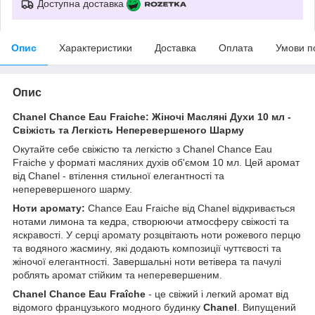
Доступна доставка
Опис
Характеристики
Доставка
Оплата
Умови п
Опис
Chanel Chance Eau Fraiche: Жіночі Масляні Духи 10 мл -
Свіжість та Легкість Неперевершеного Шарму
Окутайте себе свіжістю та легкістю з Chanel Chance Eau
Fraiche у форматі масляних духів об'ємом 10 мл. Цей аромат
від Chanel - втілення стильної елегантності та
неперевершеного шарму.
Ноти аромату:
Chance Eau Fraiche від Chanel відкривається
нотами лимона та кедра, створюючи атмосферу свіжості та
яскравості. У серці аромату розцвітають ноти рожевого перцю
та водяного жасмину, які додають композиції чуттєвості та
жіночої елегантності. Завершальні ноти ветівера та пачулі
роблять аромат стійким та неперевершеним.
Chanel Chance Eau Fraîche
- це свіжий і легкий аромат від
відомого французького модного будинку
Chanel
. Випущений