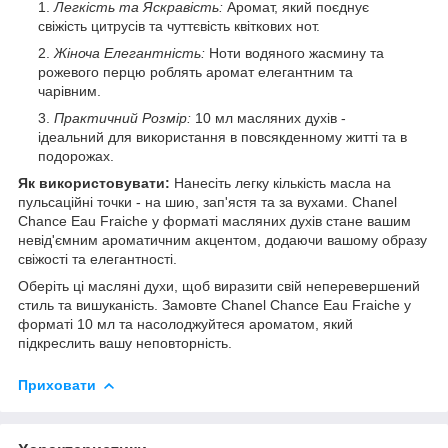
Легкість та Яскравість:
Аромат, який поєднує
свіжість цитрусів та чуттєвість квіткових нот.
Жіноча Елегантність:
Ноти водяного жасмину та
рожевого перцю роблять аромат елегантним та
чарівним.
Практичний Розмір:
10 мл масляних духів -
ідеальний для використання в повсякденному житті та в
подорожах.
Як використовувати:
Нанесіть легку кількість масла на
пульсаційні точки - на шию, зап'ястя та за вухами. Chanel
Chance Eau Fraiche у форматі масляних духів стане вашим
невід'ємним ароматичним акцентом, додаючи вашому образу
свіжості та елегантності.
Оберіть ці масляні духи, щоб виразити свій неперевершений
стиль та вишуканість. Замовте Chanel Chance Eau Fraiche у
форматі 10 мл та насолоджуйтеся ароматом, який
підкреслить вашу неповторність.
Приховати