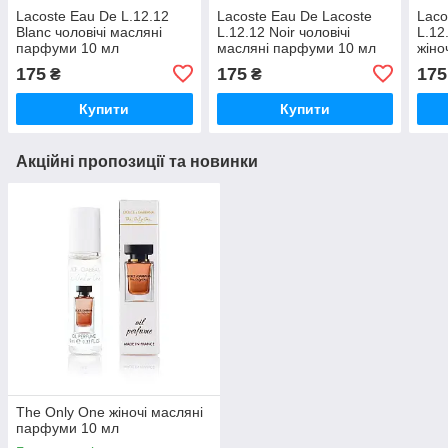
Lacoste Eau De L.12.12
Lacoste Eau De Lacoste
Laco
Blanc чоловічі масляні
L.12.12 Noir чоловічі
L.12
парфуми 10 мл
масляні парфуми 10 мл
жіно
10 м
175
175
175
₴
₴
Купити
Купити
Акційні пропозиції та новинки
The Only One жіночі масляні
парфуми 10 мл